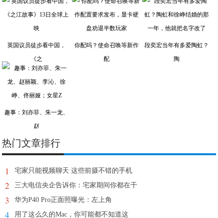
英国议员徒步看中国，
你配吗？使命召唤等新作
段奕宏当年有多爱陶虹？
《之
配
陶
趣事：刘亦菲、朱一龙、
赵
热门文章排行
1
宅家只能视频聊天 这些前摄不错的手机
2
三大电信央企告诉你：宅家期间你都在干
3
华为P40 Pro正面照曝光：左上角
4
用了这么久的Mac，你可能都不知道这