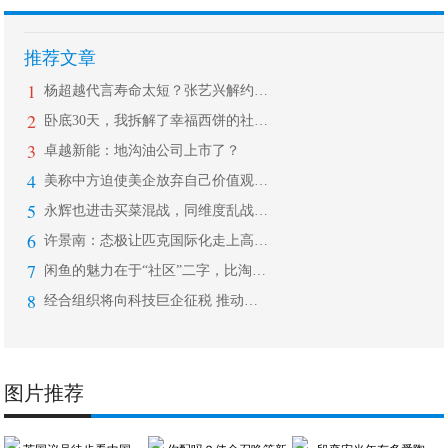
推荐文章
1
杨超越代言寿命太短？张艺兴解约杨天真
2
卧底30天，我拆解了幸福西饼的社群玩
3
卓越新能：地沟油公司上市了？
4
美称中方迫使美企放弃自己价值观 耿爽
5
永辉也进击买菜混战，同维度乱战下，谁
6
许景南：态极让匹克国际化走上高速通道
7
闲鱼的魅力在于“社区”二字，比淘宝更
8
经合组织将向科技巨企征税 推动各国分
图片推荐