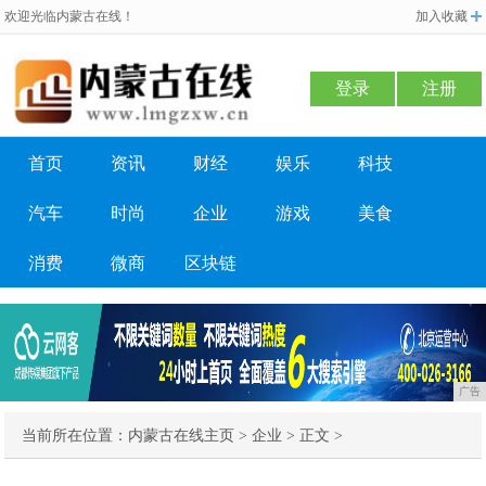
欢迎光临内蒙古在线！
加入收藏
登录
注册
首页
资讯
财经
娱乐
科技
汽车
时尚
企业
游戏
美食
消费
微商
区块链
广告
当前所在位置：
内蒙古在线主页
>
企业
> 正文 >