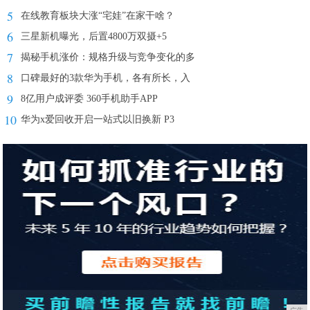
5
在线教育板块大涨“宅娃”在家干啥？
6
三星新机曝光，后置4800万双摄+5
7
揭秘手机涨价：规格升级与竞争变化的多
8
口碑最好的3款华为手机，各有所长，入
9
8亿用户成评委 360手机助手APP
10
华为x爱回收开启一站式以旧换新 P3