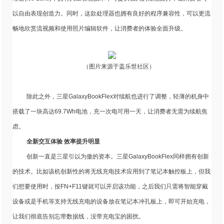
以自由表现创造力。同时，这款处理器也拥有良好的程序兼容性，可以更流
畅地欣赏流视频和使用照片编辑软件，让消费者的体验全面升级。
（图片来源于盖乐世社区）
除此之外，三星GalaxyBookFlex对续航也进行了调整，轻薄的机身中
搭载了一块高达69.7Wh电池，充一次电可用一天，让消费者无需为续航焦
虑。
全新交互体验 效率提升明显
创新一直是三星引以为傲的资本。三星GalaxyBookFlex同样拥有创新
的技术。比如该机创新性的将无线充电技术应用到了笔记本触控板上，但我
们想要使用时，按FN+F11键就可以开启该功能，之后我们只需将智能穿戴
设备或是手机等支持无线充电的设备放在笔记本冲孔板上，即可开始充电，
让我们彻底告别忘带数据线，没带充电宝的困扰。