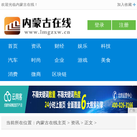
欢迎光临内蒙古在线！
加入收藏
登录
注册
首页
资讯
财经
娱乐
科技
汽车
时尚
企业
游戏
美食
消费
微商
区块链
广告
当前所在位置：
内蒙古在线主页
>
资讯
> 正文 >