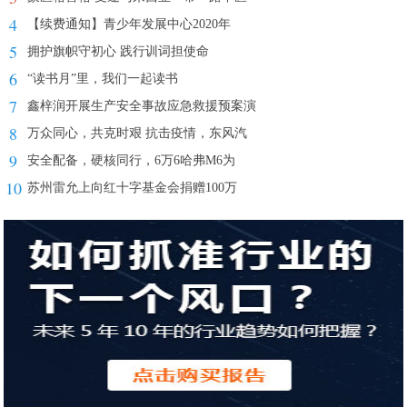
4
【续费通知】青少年发展中心2020年
5
拥护旗帜守初心 践行训词担使命
6
“读书月”里，我们一起读书
7
鑫梓润开展生产安全事故应急救援预案演
8
万众同心，共克时艰 抗击疫情，东风汽
9
安全配备，硬核同行，6万6哈弗M6为
10
苏州雷允上向红十字基金会捐赠100万