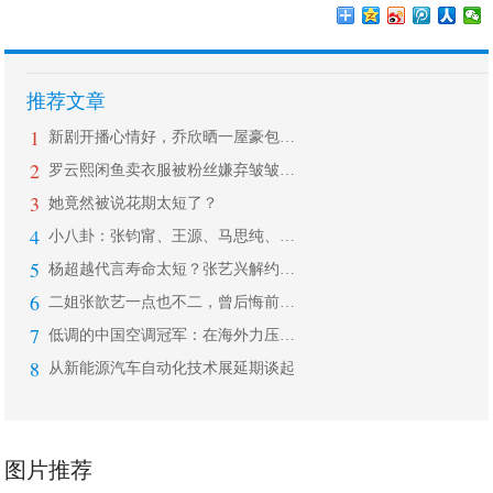
推荐文章
1
新剧开播心情好，乔欣晒一屋豪包，却被
2
罗云熙闲鱼卖衣服被粉丝嫌弃皱皱巴巴，
3
她竟然被说花期太短了？
4
小八卦：张钧甯、王源、马思纯、张柏芝
5
杨超越代言寿命太短？张艺兴解约杨天真
6
二姐张歆艺一点也不二，曾后悔前段婚姻
7
低调的中国空调冠军：在海外力压格力美
8
从新能源汽车自动化技术展延期谈起
图片推荐