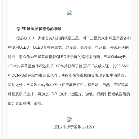
QLED显示屏 惊艳你的眼球
提起QLED，大家首先想到的就是三星。时下三星的众多可显示设备都
在使用QLED，QLED具有色域宽、纯度高、亮度高、电压低、外观轻薄的
特点。那么作为三星首款搭载QLED显示屏的笔记本电脑，三星GalaxyBoo
kFlex的屏幕显色体积达到了100%并获得了德国VDE权威认证，其99.66%
的DCI-P3高色域精准还原色彩，使得图像和视频细节表现更加生动逼真。
除此之外，三星GalaxyBookFlex在屏幕设置中，有自动、自然、专家等多
种画质模式选择，再加上HDR+加持，让照片、游戏、视频中模糊或昏暗的
部分更加鲜明、清晰。
（图片来源于盖乐世社区）