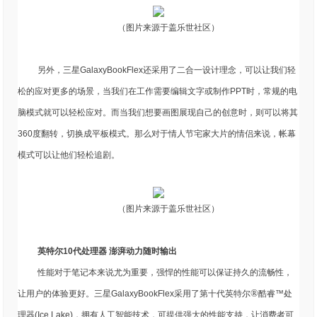
（图片来源于盖乐世社区）
另外，三星GalaxyBookFlex还采用了二合一设计理念，可以让我们轻
松的应对更多的场景，当我们在工作需要编辑文字或制作PPT时，常规的电
脑模式就可以轻松应对。而当我们想要画图展现自己的创意时，则可以将其
360度翻转，切换成平板模式。那么对于情人节宅家大片的情侣来说，帐幕
模式可以让他们轻松追剧。
（图片来源于盖乐世社区）
英特尔10代处理器 澎湃动力随时输出
性能对于笔记本来说尤为重要，强悍的性能可以保证持久的流畅性，
®
让用户的体验更好。三星GalaxyBookFlex采用了第十代英特尔
酷睿™处
理器(Ice Lake)，拥有人工智能技术，可提供强大的性能支持，让消费者可