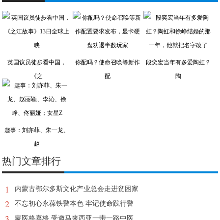
英国议员徒步看中国，
你配吗？使命召唤等新作
段奕宏当年有多爱陶虹？
《之
配
陶
趣事：刘亦菲、朱一龙、
赵
热门文章排行
1
内蒙古鄂尔多斯文化产业总会走进贫困家
2
不忘初心永葆铁警本色 牢记使命践行警
3
蒙医格喜格 受邀马来西亚一带一路中医