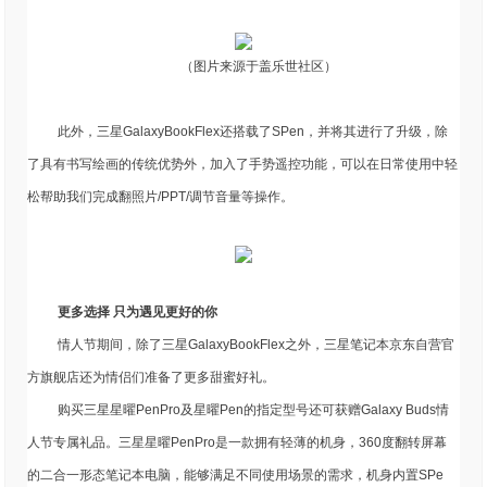
（图片来源于盖乐世社区）
此外，三星GalaxyBookFlex还搭载了SPen，并将其进行了升级，除
了具有书写绘画的传统优势外，加入了手势遥控功能，可以在日常使用中轻
松帮助我们完成翻照片/PPT/调节音量等操作。
更多选择 只为遇见更好的你
情人节期间，除了三星GalaxyBookFlex之外，三星笔记本京东自营官
方旗舰店还为情侣们准备了更多甜蜜好礼。
购买三星星曜PenPro及星曜Pen的指定型号还可获赠Galaxy Buds情
人节专属礼品。三星星曜PenPro是一款拥有轻薄的机身，360度翻转屏幕
的二合一形态笔记本电脑，能够满足不同使用场景的需求，机身内置SPe