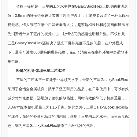
值得一提的是，三星的工艺水平也在GalaxyBookFlex上提现的淋漓尽
致，3.9mm的纤窄边框设计带来了超高屏占比，为消费者营造了一种无边框
视觉感。情人节宅在家中用其来看看大片，超窄边框设计和超宽画面显示屏
为消费者带来了更好的视觉冲击，让情侣间的感情也明显升温。不仅如此，
三星GalaxyBookFlex还解决了强光下屏幕亮度不足的问题，在户外模式
下，最高可激发600尼特的屏幕亮度，保证了消费者在室外环境中舒适地使
用电脑。
轻薄的机身 体现三星工艺水准
三星的工艺水平一直处于业界领先水平，全新的三星GalaxyBookFlex
采用了全铝全金属机身，赋予了坚固耐用的品质，在日常使用中，可以有效
减少对外壳磨损，还增加了整机的散热性，同时有效的降低了机身重量，1
3.3英寸版本整机重量仅为1.16千克。除此之外，三星GalaxyBookFlex流畅
的线条，简约的外形和精致的切割线，体现了三星的工艺水平。而皇家蓝配
色，则为三星GalaxyBookFlex增添了几分优雅的气质。