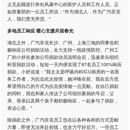
义无反顾逆行奔向风暴中心的医护人员和工作人员。正
如质量部的一位员工所说："作为湖北人，作为广汽菲克
人，我们责无旁贷。"
多地员工响应 暖心支援共迎春光
湖北之外，广汽菲克长沙、广州、上海三地的同事也积
极响应公司捐助活动，全力支持一线疫情防控。广州工
厂的小舒在参加公司捐款动员说明会后，迅速牵头组织
科室捐款活动，短短一天内便实现了87名员工100%响应
捐款。小舒说道："我太太是呼吸内科ICU病房的一名医
务工作者，为抗击此次疫情，她冲锋在前。我在后方也
希望用自己的方式为抗击疫情做一点贡献。在自己捐款
的同时，我也和家人传达了公司组织募捐的号召，父
亲、母亲以及两个孩子都积极响应，一起参与了捐款，
表达心意。"
除捐款之外，广汽菲克员工也在以各种各样的方式贡献
力量，即使无法奔赴前线，也全力守好后方。一些员工