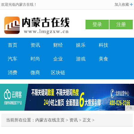
欢迎光临内蒙古在线！
加入收藏
登录
注册
首页
资讯
财经
娱乐
科技
汽车
时尚
企业
游戏
美食
消费
微商
区块链
广告
当前所在位置：
内蒙古在线主页
>
资讯
> 正文 >