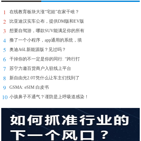
1
在线教育板块大涨“宅娃”在家干啥？
2
比亚迪汉实车公布，提供DM版和EV版
3
想要自驾游，哪款SUV能满足你的所有
4
撸了一个小程序，app通用的系统，填
5
奥迪A6L新能源版？见过吗？
6
干掉你的不一定是你的同行. “跨行打
7
苏宁力邀百货商户入驻线上平台
8
新自由光2.0T凭什么让车主们找到了
9
GSMA: eSIM 白皮书
10
小孩鼻子不通气？谨防是上呼吸道感染！