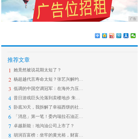
广告
推荐文章
1
她竟然被说花期太短了？
2
杨超越代言寿命太短？张艺兴解约杨天真
3
低调的中国空调冠军：在海外力压格力美
4
昔日游戏巨头沦落到卖楼地步 朱俊也想
5
卧底30天，我拆解了幸福西饼的社群玩
6
「消息」第一笔！委内瑞拉石油正式使用
7
卓越新能：地沟油公司上市了？
8
胡润百富榜：坐牢的黄光裕，财富超过潘