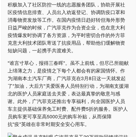
积极加入了社区防控一线的志愿服务团队，协助开展社
区疫情信息排查、人员出入劝返登记、协调防疫口罩和
消毒物资发放等工作。在国内疫情日趋好转但海外形势
日益严峻的时候，广汽菲克作为合资企业，也在意大利
疫情爆发时协调了各方资源，为平时密切合作的外方菲
克意大利技术团队寄送了抗疫用品，帮助他们缓解物资
短缺问题，一起携手共渡难关。
"谁言寸草心，报得三春晖"。虽不上前线，但尽己所能献
上绵薄之力，是疫情之下每个人都会有的家国情怀。作
为湖南本土汽车厂商，广汽菲克在3月8日这一天就发起
了"加油，大后方"关爱医务人员特别行动，为湖南支援湖
北的医护人员家庭送去关爱，表达最真挚的敬意与感
谢。此外，广汽菲克还推出专享福利，向全国医护人员
车主提供基础保养免工时费、配件费5折的服务。医护人
员购车更可享至高5000元的购车补贴，从而保障
抗"疫"英雄在非常时期安全安心用车。