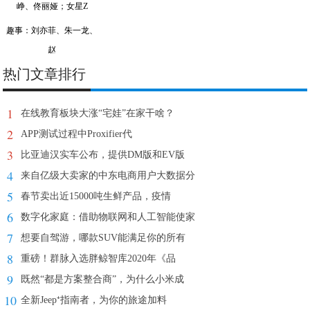
趣事：刘亦菲、朱一龙、
赵
热门文章排行
1
在线教育板块大涨“宅娃”在家干啥？
2
APP测试过程中Proxifier代
3
比亚迪汉实车公布，提供DM版和EV版
4
来自亿级大卖家的中东电商用户大数据分
5
春节卖出近15000吨生鲜产品，疫情
6
数字化家庭：借助物联网和人工智能使家
7
想要自驾游，哪款SUV能满足你的所有
8
重磅！群脉入选胖鲸智库2020年《品
9
既然“都是方案整合商”，为什么小米成
10
全新Jeep⁺指南者，为你的旅途加料