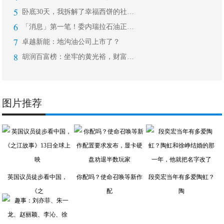
5
卧底30天，我拆解了幸福西饼的社群玩
6
「消息」第一笔！委内瑞拉石油正式使用
7
卓越新能：地沟油公司上市了？
8
胡润百富榜：坐牢的黄光裕，财富超过潘
图片推荐
英国议员徒步看中国，
你配吗？使命召唤等新作
段奕宏当年有多爱陶虹？
《之
配
陶