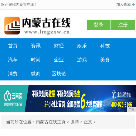
欢迎光临内蒙古在线！
加入收藏
登录
注册
首页
资讯
财经
娱乐
科技
汽车
时尚
企业
游戏
美食
消费
微商
区块链
广告
当前所在位置：
内蒙古在线主页
>
微商
> 正文 >