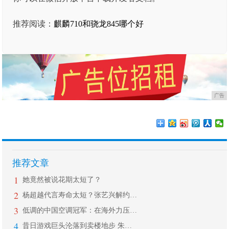
推荐阅读：
麒麟710和骁龙845哪个好
广告
推荐文章
1
她竟然被说花期太短了？
2
杨超越代言寿命太短？张艺兴解约杨天真
3
低调的中国空调冠军：在海外力压格力美
4
昔日游戏巨头沦落到卖楼地步 朱俊也想