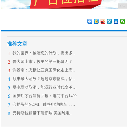
广告
推荐文章
1
我的世界：被遗忘的计划，提出多年没有
2
鲁大师上市：教主的第三把镰刀？
3
许景南：态极让匹克国际化走上高速通道
4
顺丰最大劲敌？超越京东物流，估值约2
5
煤电联动取消，能源行业时代变革的投资
6
国庆后茅台酒价回暖：电商平台1499
7
会摇头的NOMI、能换电池的车，蔚来
8
受特斯拉销量下滑影响 美国纯电车型9