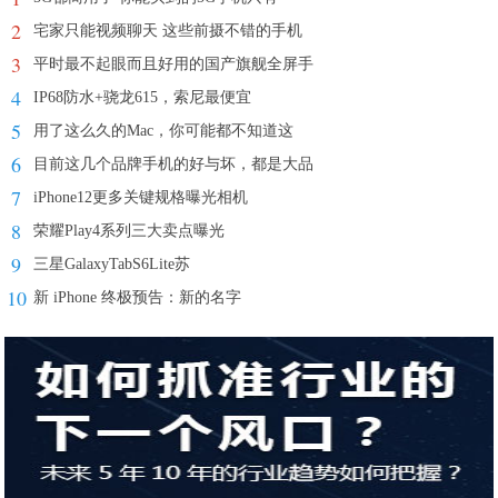
2
宅家只能视频聊天 这些前摄不错的手机
3
平时最不起眼而且好用的国产旗舰全屏手
4
IP68防水+骁龙615，索尼最便宜
5
用了这么久的Mac，你可能都不知道这
6
目前这几个品牌手机的好与坏，都是大品
7
iPhone12更多关键规格曝光相机
8
荣耀Play4系列三大卖点曝光
9
三星GalaxyTabS6Lite苏
10
新 iPhone 终极预告：新的名字