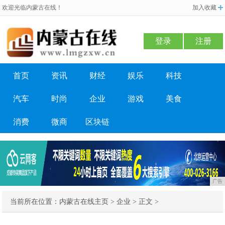
欢迎光临内蒙古在线！
加入收藏
登录
注册
首页
资讯
财经
娱乐
科技
汽车
时尚
企业
游戏
美食
消费
微商
区块链
广告
当前所在位置：
内蒙古在线主页
>
企业
> 正文 >