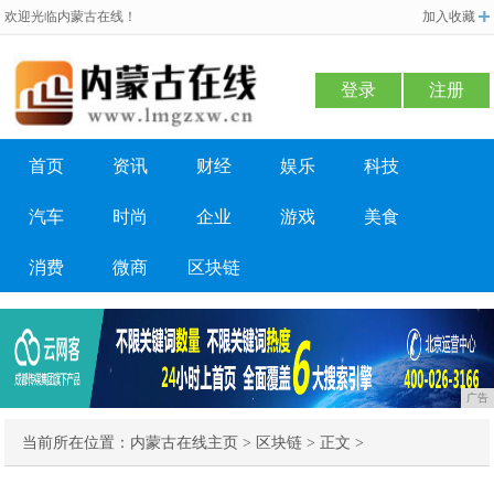
欢迎光临内蒙古在线！
加入收藏
登录
注册
首页
资讯
财经
娱乐
科技
汽车
时尚
企业
游戏
美食
消费
微商
区块链
广告
当前所在位置：
内蒙古在线主页
>
区块链
> 正文 >