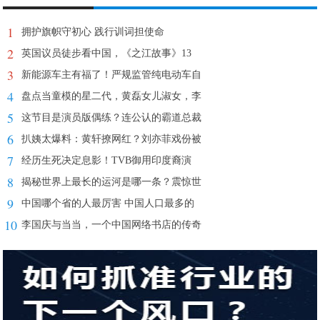
1
拥护旗帜守初心 践行训词担使命
2
英国议员徒步看中国，《之江故事》13
3
新能源车主有福了！严规监管纯电动车自
4
盘点当童模的星二代，黄磊女儿淑女，李
5
这节目是演员版偶练？连公认的霸道总裁
6
扒姨太爆料：黄轩撩网红？刘亦菲戏份被
7
经历生死决定息影！TVB御用印度裔演
8
揭秘世界上最长的运河是哪一条？震惊世
9
中国哪个省的人最厉害 中国人口最多的
10
李国庆与当当，一个中国网络书店的传奇