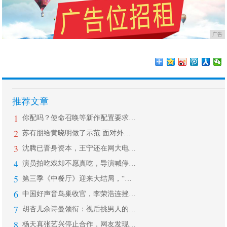
广告
推荐文章
1
你配吗？使命召唤等新作配置要求发布，
2
苏有朋给黄晓明做了示范 面对外国人不
3
沈腾已晋身资本，王宁还在网大电影中挣
4
演员拍吃戏却不愿真吃，导演喊停求吃两
5
第三季《中餐厅》迎来大结局，“明言明
6
中国好声音鸟巢收官，李荣浩连挫那英战
7
胡杏儿佘诗曼领衔：视后挑男人的眼光真
8
杨天真张艺兴停止合作，网友发现微博亮