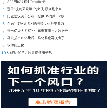
3
APP测试过程中Proxifier代
4
那位“提剑丢垃圾”的女侠 原来是个来
5
比亚迪汉实车公布，提供DM版和EV版
6
全民“宅”家舌尖刚需井喷，生鲜电商力
7
来自亿级大卖家的中东电商用户大数据分
8
马云捐出10亿元后，马化腾也再次出手
9
软件的进化
10
CarPlay简单介绍尝试使用平视