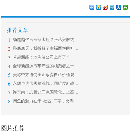
推荐文章
1
杨超越代言寿命太短？张艺兴解约杨天真
2
卧底30天，我拆解了幸福西饼的社群玩
3
卓越新能：地沟油公司上市了？
4
全球新能源汽车产业的领跑者之一 （0
5
美称中方迫使美企放弃自己价值观 耿爽
6
永辉也进击买菜混战，同维度乱战下，谁
7
许景南：态极让匹克国际化走上高速通道
8
闲鱼的魅力在于“社区”二字，比淘宝更
图片推荐