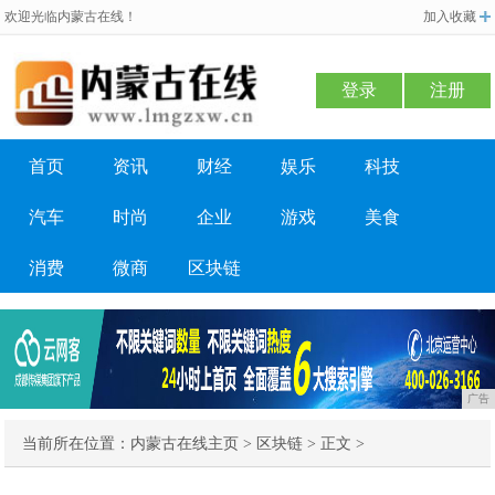
欢迎光临内蒙古在线！
加入收藏
登录
注册
首页
资讯
财经
娱乐
科技
汽车
时尚
企业
游戏
美食
消费
微商
区块链
广告
当前所在位置：
内蒙古在线主页
>
区块链
> 正文 >