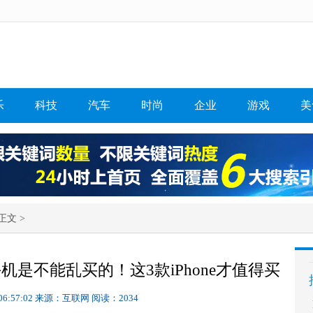
乐
科技
汽车
时尚
企业
游戏
美
正文 >
是不能乱买的！这3款iPhone才值得买
06:57:02
来源：互联网
阅读：2034