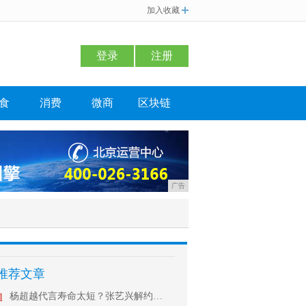
加入收藏
登录
注册
食
消费
微商
区块链
广告
推荐文章
1
杨超越代言寿命太短？张艺兴解约杨天真