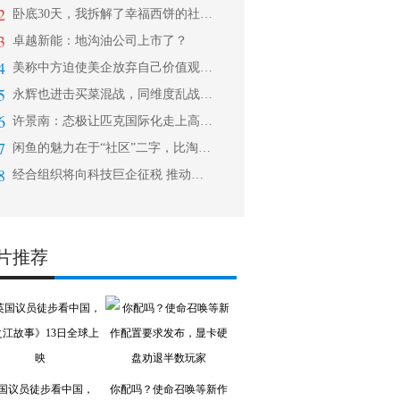
2
卧底30天，我拆解了幸福西饼的社群玩
3
卓越新能：地沟油公司上市了？
4
美称中方迫使美企放弃自己价值观 耿爽
5
永辉也进击买菜混战，同维度乱战下，谁
6
许景南：态极让匹克国际化走上高速通道
7
闲鱼的魅力在于“社区”二字，比淘宝更
8
经合组织将向科技巨企征税 推动各国分
片推荐
国议员徒步看中国，
你配吗？使命召唤等新作