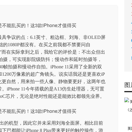
手机最具争议的点：6.1英寸、粗边框、刘海、非OLED屏
础的1080P都没有。在买之前我都不禁要问自
”而在实际拿到之后，我给它的评价是：不出众但出
辨率手持拍摄，可实现影院级防抖；慢动作和延时拍摄等，
0帧拍摄和慢动作自拍。iPhone 11采用了全新的双
和1200万像素的超广角镜头。说实话我还是更喜欢iP
，虚化更自然，用来拍一些人像、静物要更好，这两年也
图
Phone 11今年搭载的是A13仿生处理器，无可置
oC芯片，无论是绝对性能还是能效比都领先业界。
2017年推出的机型，因此它并未采用刘海全面屏。相比目前
英
都能让iPhone 8 Plus带来更好的触控操作，游