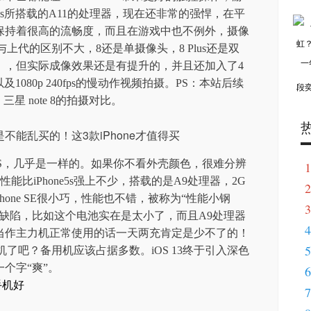
Plus所搭载的A11的处理器，现在还非常的强悍，在平
保持着很高的流畅度，而且在游戏中也不例外，摄像
Plus与上代的区别不大，8还是单摄像头，8 Plus还是双
），但实际成像效果还是有提升的，并且还加入了4
及1080p 240fps的慢动作视频拍摄。PS：本站后续
段
Plus、三星 note 8的拍摄对比。
hone5S，几乎是一样的。如果你不看外壳颜色，很难分辨
1
。当然性能比iPhone5s强上不少，搭载的是A9处理器，2G
2
Phone SE很小巧，性能也不错，被称为“性能小钢
3
缺陷，比如这个电池实在是太小了，而且A9处理器
4
当作主力机正常使用的话一天两充肯定是少不了的！
5
了吧？备用机应该占据多数。iOS 13终于引入深色
个字“爽”。
6
手机好
7