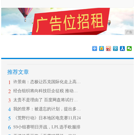
广告
推荐文章
1
许景南：态极让匹克国际化走上高速通道
2
经合组织将向科技巨企征税 推动各国分
3
太贵不是理由了 百度网盘将试行单日/
4
我的世界：被遗忘的计划，提出多年没有
5
《荒野行动》日本地区电竞赛11月24
6
S9小组赛明日开战，LPL选手欧服排