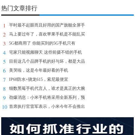
热门文章排行
1
平时最不起眼而且好用的国产旗舰全屏手
2
马上要过年了，喜欢苹果手机是不能乱买
3
5G都商用了 你能买到的5G手机只有
4
宅家只能视频聊天 这些前摄不错的手机
5
目前这几个品牌手机的好与坏，都是大品
6
美哭啦，这是今年最好看的手机
7
IP68防水+骁龙615，索尼最便宜
8
细数黑莓手机代言人，谁才是真正的大腕
9
劲爆消息：小米手机将采用全新系列，预
10
首席执行官雷军表示，小米今年不会推出