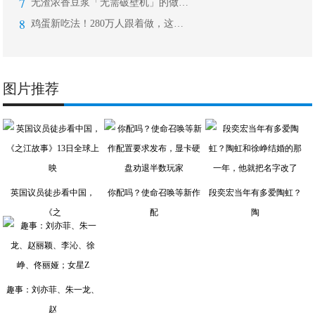
7
无渣浓香豆浆「无需破壁机」的做法，很
8
鸡蛋新吃法！280万人跟着做，这菜简
图片推荐
英国议员徒步看中国，
你配吗？使命召唤等新作
段奕宏当年有多爱陶虹？
《之
配
陶
趣事：刘亦菲、朱一龙、
赵