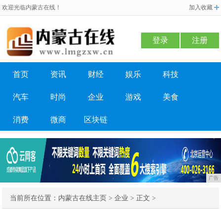
欢迎光临内蒙古在线！
加入收藏
登录
注册
首页
资讯
财经
娱乐
科技
汽车
时尚
企业
游戏
美食
消费
微商
区块链
广告
当前所在位置：
内蒙古在线主页
>
企业
> 正文 >