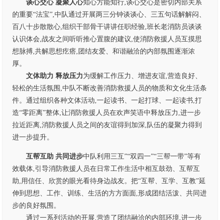
谈心交心 凝聚
人
心
知心方能知行,谈心交心是密切内部关系
的重要“法宝”,中队通过开展两三分钟谈谈心、三五句话解解闷、
百八十步散散心,组织干部骨干讲讲任职经验,班长老消防员谈谈
认识体会,战友之间听听推心置腹的建议,使消防救援人员互摸思
想脉搏,共解思想疙瘩,团结友爱、和谐融洽的内部氛围逐渐浓
厚。
文体助力 释放压力
为缓解工作压力、增进友谊,营造良好、
轻松的生活氛围,中队不断改善消防救援人员的物质和文化生活条
件。通过组织各种文体活动,一起读书、一起打球、一起读书,打
造“零距离”整体,让消防救援人员在欢声笑语中释放压力,进一步
拉近距离,消防救援人员之间的友谊得到加深,队伍的凝聚力得到
进一步提升。
互帮互助 共同进步
中队利用三互”“双四一”“三帮一带”等有
效载体,引导消防救援人员在日常工作生活中相互鼓劲、互帮互
助,用信任、欣赏的眼光看待身边战友。把“互帮、互学、互教”延
伸到思想、工作、训练、生活的方方面面,形成团结活泼、共同进
步的良好氛围。
通过一系列活动的开展,营造了团结融洽的内部环境,进一步