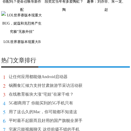
你配吗？使命召唤等新作
段奕宏当年有多爱陶虹？
趣事：刘亦菲、朱一龙、
配
陶
赵
LOL世界赛版本现重大B
热门文章排行
1
让任何应用都能做Android启动器
2
锅圈食汇倾力支持甘肃旅游节采访活动获
3
在线教育板块大涨“宅娃”在家干啥？
4
5G都商用了 你能买到的5G手机只有
5
用了这么久的Mac，你可能都不知道这
6
平时最不起眼而且好用的国产旗舰全屏手
7
宅家只能视频聊天 这些前摄不错的手机