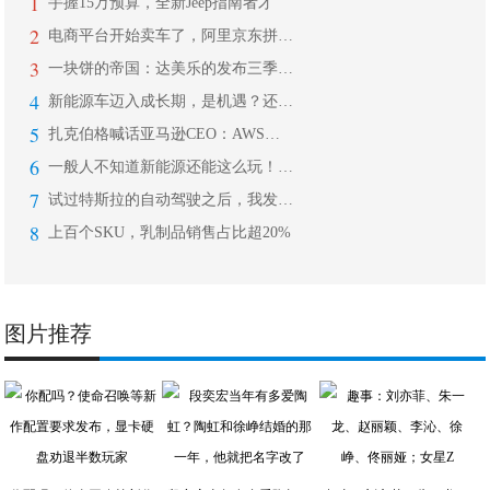
1
手握15万预算，全新Jeep指南者才
2
电商平台开始卖车了，阿里京东拼多多强
3
一块饼的帝国：达美乐的发布三季度财报
4
新能源车迈入成长期，是机遇？还是挑战
5
扎克伯格喊话亚马逊CEO：AWS云服
6
一般人不知道新能源还能这么玩！看懂这
7
试过特斯拉的自动驾驶之后，我发现自己
8
上百个SKU，乳制品销售占比超20%
图片推荐