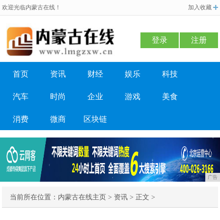
欢迎光临内蒙古在线！
加入收藏
登录
注册
首页
资讯
财经
娱乐
科技
汽车
时尚
企业
游戏
美食
消费
微商
区块链
广告
当前所在位置：
内蒙古在线主页
>
资讯
> 正文 >